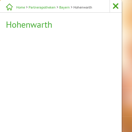
Home
>
Partnerapotheken
>
Bayern
> Hohenwarth
Hohenwarth